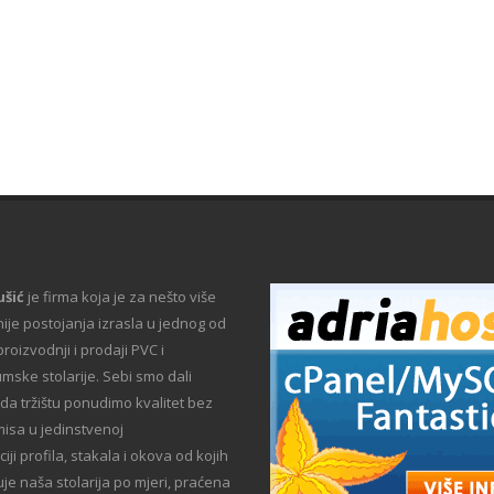
ušić
je firma koja je za nešto više
ije postojanja izrasla u jednog od
proizvodnji i prodaji PVC i
umske stolarije. Sebi smo dali
da tržištu ponudimo kvalitet bez
sa u jedinstvenoj
ji profila, stakala i okova od kojih
uje naša stolarija po mjeri, praćena