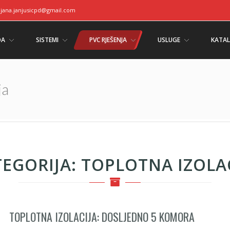
ljana.janjusicpd@gmail.com
DA
SISTEMI
PVC RJEŠENJA
USLUGE
KATAL
ja
TEGORIJA:
TOPLOTNA IZOLA
TOPLOTNA IZOLACIJA: DOSLJEDNO 5 KOMORA