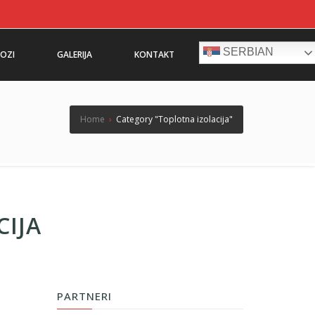
SERBIAN
OZI
GALERIJA
KONTAKT
Home
›
Category "Toplotna izolacija"
CIJA
PARTNERI