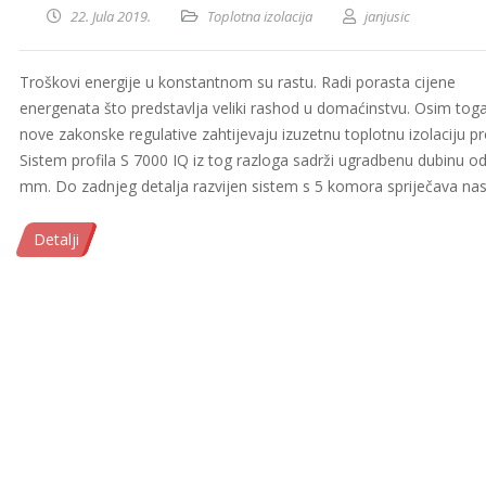
22. Jula 2019.
Toplotna izolacija
janjusic
Troškovi energije u konstantnom su rastu. Radi porasta cijene
energenata što predstavlja veliki rashod u domaćinstvu. Osim toga
nove zakonske regulative zahtijevaju izuzetnu toplotnu izolaciju p
Sistem profila S 7000 IQ iz tog razloga sadrži ugradbenu dubinu o
mm. Do zadnjeg detalja razvijen sistem s 5 komora spriječava na
Detalji