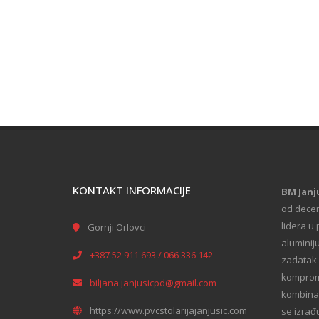
KONTAKT INFORMACIJE
BM Janj
od decen
lidera u 
Gornji Orlovci
aluminij
+387 52 911 693 / 066 336 142
zadatak 
kompromi
biljana.janjusicpd@gmail.com
kombinaci
https://www.pvcstolarijajanjusic.com
se izrađ