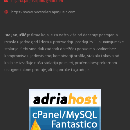
biljana.janjusicpd@gmail.com
https://www.pvcstolarijajanjusic.com
BM Janjušić
je firma koja je za nešto više od decenije postojanja
izrasla u jednog od lidera u proizvodnji i prodaji PVC i aluminijumske
stolarije. Sebi smo dali zadatak da tržištu ponudimo kvalitet bez
kompromisa u jedinstvenoj kombinaciji profila, stakala i okova od
kojih se izrađuje naša stolarija po mjeri, praćena besprekornom
uslugom tokom prodaje, ali i isporuke i ugradnje.