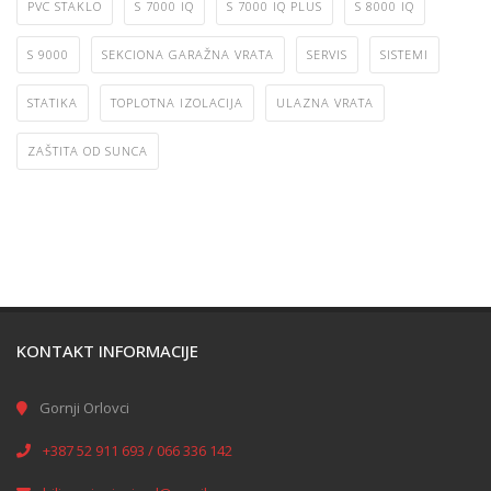
PVC STAKLO
S 7000 IQ
S 7000 IQ PLUS
S 8000 IQ
S 9000
SEKCIONA GARAŽNA VRATA
SERVIS
SISTEMI
STATIKA
TOPLOTNA IZOLACIJA
ULAZNA VRATA
ZAŠTITA OD SUNCA
KONTAKT INFORMACIJE
Gornji Orlovci
+387 52 911 693 / 066 336 142