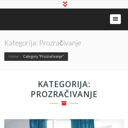
STOLARIJA
STOLARIJA
PRIJEDOR
BM
JANJUŠIĆ
Kategorija:
Prozračivanje
Home
›
Category "Prozračivanje"
KATEGORIJA:
PROZRAČIVANJE